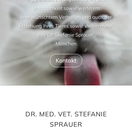
Unsauberkeit sowie weiterem
unerwünschtem Verhalten und auch der
Erziehung Ihres Tieres sowie vielem mehr.
Ihre Dr. Stefanie Sprauer,
München
Kontakt
DR. MED. VET. STEFANIE
SPRAUER