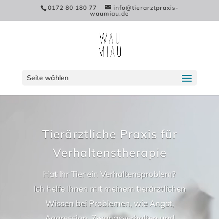
0172 80 180 77
info@tierarztpraxis-
waumiau.de
Seite wählen
Video-
Player
Tierärztliche Praxis für
Verhaltenstherapie
Hat Ihr Tier ein Verhaltensproblem?
Ich helfe Ihnen mit meinem tierärztlichen
Wissen bei Problemen, wie Angst,
Aggression, Zwangsverhalten und